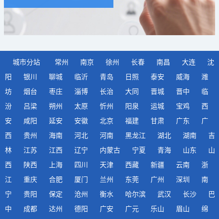
城市分站
常州
南京
徐州
长春
南昌
大连
沈
阳
银川
聊城
临沂
青岛
日照
泰安
威海
潍
坊
烟台
枣庄
淄博
长治
大同
晋城
晋中
临
汾
吕梁
朔州
太原
忻州
阳泉
运城
宝鸡
西
安
咸阳
延安
安徽
北京
福建
甘肃
广东
广
西
贵州
海南
河北
河南
黑龙江
湖北
湖南
吉
林
江苏
江西
辽宁
内蒙古
宁夏
青海
山东
山
西
陕西
上海
四川
天津
西藏
新疆
云南
浙
江
重庆
合肥
厦门
兰州
东莞
广州
深圳
南
宁
贵阳
保定
沧州
衡水
哈尔滨
武汉
长沙
巴
中
成都
达州
德阳
广安
广元
乐山
眉山
绵