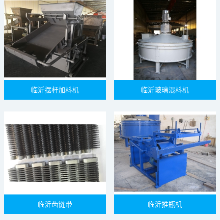
临沂摆杆加料机
临沂玻璃混料机
临沂齿链带
临沂推瓶机